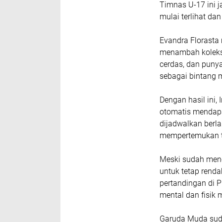
Timnas U-17 ini j
mulai terlihat d
Evandra Florasta
menambah koleksi
cerdas, dan punya
sebagai bintang 
Dengan hasil ini,
otomatis mendapat
dijadwalkan berl
mempertemukan tim
Meski sudah menc
untuk tetap renda
pertandingan di P
mental dan fisik
Garuda Muda suda