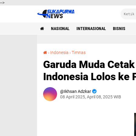
-->
NASIONAL
INTERNASIONAL
BISNIS
Garuda Muda Cetak Sejarah, Timnas U-17 Indonesia Lolos ke Piala Dunia 2025
›
Indonesia
›
Timnas
Garuda Muda Cetak 
Indonesia Lolos ke 
Ikhsan Adzkar
08 April 2025, April 08, 2025 WIB