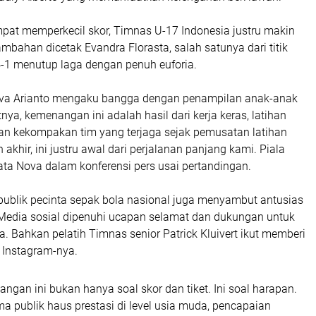
at memperkecil skor, Timnas U-17 Indonesia justru makin
tambahan dicetak Evandra Florasta, salah satunya dari titik
 4-1 menutup laga dengan penuh euforia.
ova Arianto mengaku bangga dengan penampilan anak-anak
ya, kemenangan ini adalah hasil dari kerja keras, latihan
dan kekompakan tim yang terjaga sejak pemusatan latihan
n akhir, ini justru awal dari perjalanan panjang kami. Piala
ata Nova dalam konferensi pers usai pertandingan.
publik pecinta sepak bola nasional juga menyambut antusias
Media sosial dipenuhi ucapan selamat dan dukungan untuk
 Bahkan pelatih Timnas senior Patrick Kluivert ikut memberi
 Instagram-nya.
nangan ini bukan hanya soal skor dan tiket. Ini soal harapan.
ma publik haus prestasi di level usia muda, pencapaian