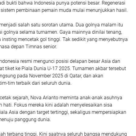
adi bukti bahwa Indonesia punya potensi besar. Regenerasi
an sistem pembinaan pemain muda mulai menunjukkan hasil.
 menjadi salah satu sorotan utama. Dua golnya malam itu
 golnya selama turnamen. Gaya mainnya dinilai tenang,
 insting mencetak gol tinggi. Tak sedikit yang menyebutnya
masa depan Timnas senior.
 Indonesia resmi mengunci posisi delapan besar Asia dan
 tiket ke Piala Dunia U-17 2025. Turnamen akbar tersebut
angsung pada November 2025 di Qatar, dan akan
-tim terbaik dari seluruh dunia.
etak sejarah, Nova Arianto meminta anak-anak asuhnya
h hati. Fokus mereka kini adalah menyelesaikan sisa
iala Asia dengan target tertinggi, sekaligus mempersiapkan
 menuju panggung dunia.
h terbang tinggi. Kini saatnya seluruh bangsa mendukung