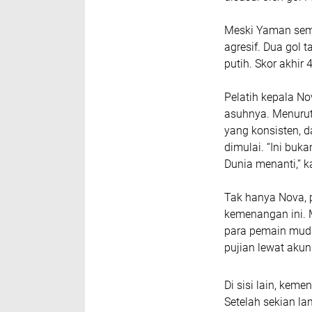
Meski Yaman semp
agresif. Dua gol 
putih. Skor akhir
Pelatih kepala N
asuhnya. Menurutn
yang konsisten, 
dimulai. “Ini buka
Dunia menanti,” k
Tak hanya Nova, 
kemenangan ini. 
para pemain muda.
pujian lewat akun
Di sisi lain, keme
Setelah sekian la