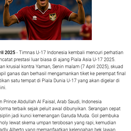
ril 2025
- Timnas U-17 Indonesia kembali mencuri perhatian
ncatat prestasi luar biasa di ajang Piala Asia U-17 2025.
n krusial kontra Yaman, Senin malam (7 April 2025), skuad
il ganas dan berhasil mengamankan tiket ke perempat final
kan satu tempat di Piala Dunia U-17 yang akan digelar di
ini.
n Prince Abdullah Al Faisal, Arab Saudi, Indonesia
rma terbaik sejak peluit awal dibunyikan. Serangan cepat
siplin jadi kunci kemenangan Garuda Muda. Gol pembuka
holy lewat skema umpan terobosan yang rapi, kemudian
 Fadly Alberto yang memanfaatkan kelengahan bek lawan.