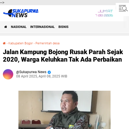
-->
JUM'AT
7 08 2026
NASIONAL
INTERNASIONAL
BISNIS
›
Kabupaten Bogor
›
Pemerintah desa
Jalan Kampung Bojong Rusak Parah Sejak 2020, Warga Keluhkan Tak Ada Perbaikan
Jalan Kampung Bojong Rusak Parah Sejak
2020, Warga Keluhkan Tak Ada Perbaikan
Sukapurwa News
08 April 2025, April 08, 2025 WIB