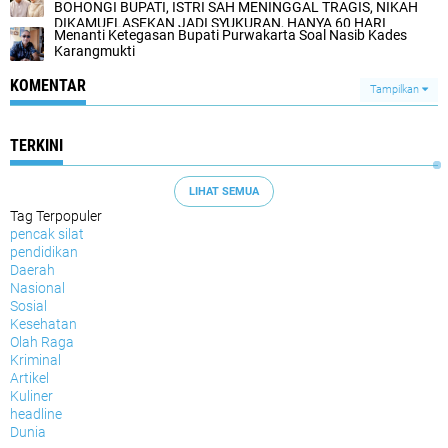
BOHONGI BUPATI, ISTRI SAH MENINGGAL TRAGIS, NIKAH
DIKAMUFLASEKAN JADI SYUKURAN, HANYA 60 HARI
Menanti Ketegasan Bupati Purwakarta Soal Nasib Kades
SETELAH DUKA!
Karangmukti
KOMENTAR
Tampilkan
TERKINI
LIHAT SEMUA
Tag Terpopuler
pencak silat
pendidikan
Daerah
Nasional
Sosial
Kesehatan
Olah Raga
Kriminal
Artikel
Kuliner
headline
Dunia