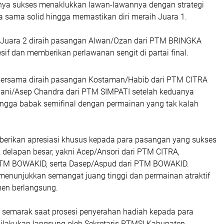
ya sukses menaklukkan lawan-lawannya dengan strategi
a sama solid hingga memastikan diri meraih Juara 1.
 Juara 2 diraih pasangan Alwan/Ozan dari PTM BRINGKA
sif dan memberikan perlawanan sengit di partai final.
Bersama diraih pasangan Kostaman/Habib dari PTM CITRA
ani/Asep Chandra dari PTM SIMPATI setelah keduanya
hingga babak semifinal dengan permainan yang tak kalah
berikan apresiasi khusus kepada para pasangan yang sukses
elapan besar, yakni Acep/Ansori dari PTM CITRA,
PTM BOWAKID, serta Dasep/Aspud dari PTM BOWAKID.
 menunjukkan semangat juang tinggi dan permainan atraktif
en berlangsung.
semarak saat prosesi penyerahan hadiah kepada para
lakukan langsung oleh Sekretaris PTMSI Kabupaten