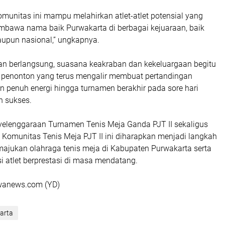
munitas ini mampu melahirkan atlet-atlet potensial yang
mbawa nama baik Purwakarta di berbagai kejuaraan, baik
aupun nasional,” ungkapnya.
an berlangsung, suasana keakraban dan kekeluargaan begitu
 penonton yang terus mengalir membuat pertandingan
n penuh energi hingga turnamen berakhir pada sore hari
n sukses.
yelenggaraan Turnamen Tenis Meja Ganda PJT II sekaligus
omunitas Tenis Meja PJT II ini diharapkan menjadi langkah
majukan olahraga tenis meja di Kabupaten Purwakarta serta
 atlet berprestasi di masa mendatang.
wanews.com (YD)
arta