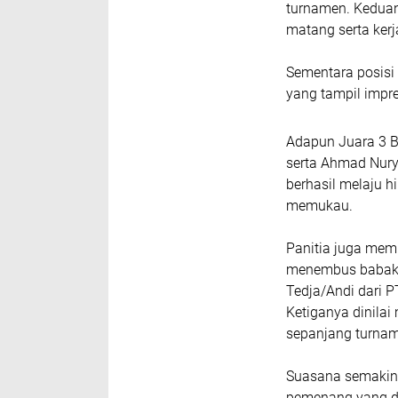
turnamen. Keduan
matang serta kerj
Sementara posisi
yang tampil impre
Adapun Juara 3 
serta Ahmad Nury
berhasil melaju 
memukau.
Panitia juga mem
menembus babak d
Tedja/Andi dari 
Ketiganya dinilai
sepanjang turnam
Suasana semakin 
pemenang yang di