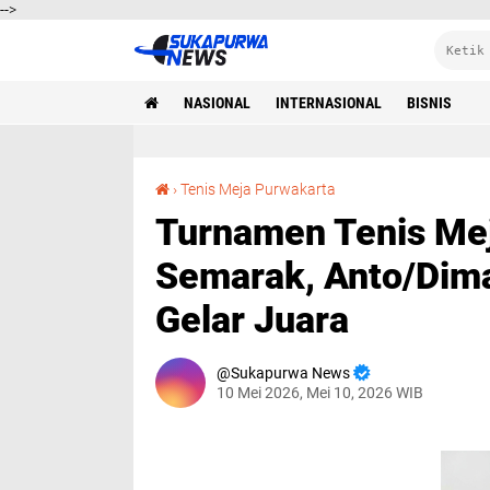
-->
NASIONAL
INTERNASIONAL
BISNIS
Turnamen Tenis Meja Ganda PJT II Berlangsung Semarak, Anto/Dimas Tampil Gemilang Rebut Gelar Juara
›
Tenis Meja Purwakarta
Turnamen Tenis Mej
Semarak, Anto/Dima
Gelar Juara
Sukapurwa News
10 Mei 2026, Mei 10, 2026 WIB