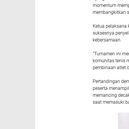
momentum mempere
membangkitkan se
Ketua pelaksana 
suksesnya penye
kebersamaan.
“Turnamen ini me
komunitas tenis 
pembinaan atlet d
Pertandingan dem
peserta menampil
memancing decak
saat memasuki bab