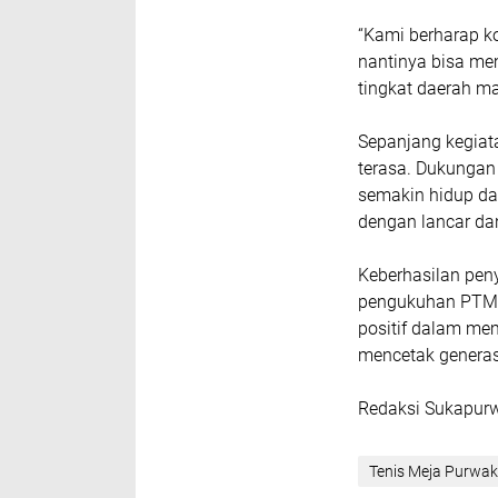
“Kami berharap ko
nantinya bisa me
tingkat daerah m
Sepanjang kegiat
terasa. Dukungan
semakin hidup da
dengan lancar da
Keberhasilan pen
pengukuhan PTM K
positif dalam me
mencetak generasi
Redaksi Sukapur
Tenis Meja Purwak