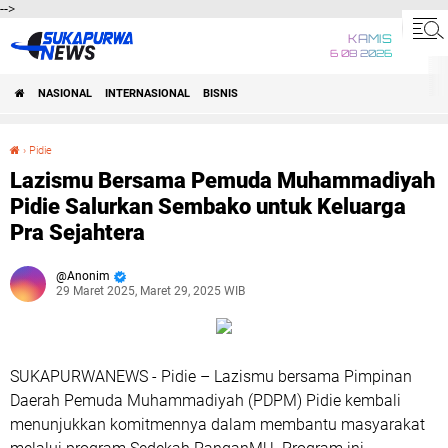
-->
KAMIS
6 08 2026
NASIONAL
INTERNASIONAL
BISNIS
›
Pidie
Lazismu Bersama Pemuda Muhammadiyah Pidie Salurkan Sembako untuk Keluarga Pra Sejahtera
Lazismu Bersama Pemuda Muhammadiyah
Pidie Salurkan Sembako untuk Keluarga
Pra Sejahtera
Anonim
29 Maret 2025, Maret 29, 2025 WIB
SUKAPURWANEWS - Pidie – Lazismu bersama Pimpinan
Daerah Pemuda Muhammadiyah (PDPM) Pidie kembali
menunjukkan komitmennya dalam membantu masyarakat