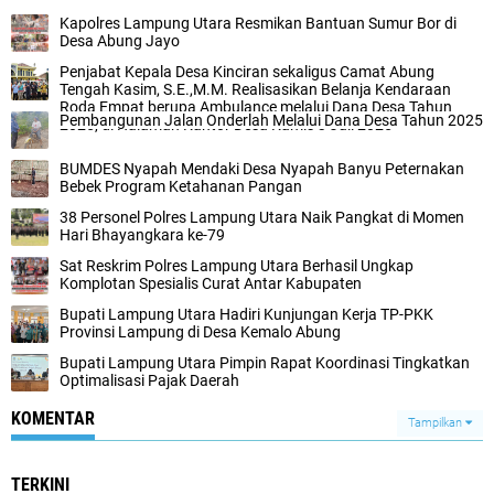
Kapolres Lampung Utara Resmikan Bantuan Sumur Bor di
Desa Abung Jayo
Penjabat Kepala Desa Kinciran sekaligus Camat Abung
Tengah Kasim, S.E.,M.M. Realisasikan Belanja Kendaraan
Roda Empat berupa Ambulance melalui Dana Desa Tahun
Pembangunan Jalan Onderlah Melalui Dana Desa Tahun 2025
2025, di Halaman Kantor Desa Kamis 3 Juli 2025
BUMDES Nyapah Mendaki Desa Nyapah Banyu Peternakan
Bebek Program Ketahanan Pangan
38 Personel Polres Lampung Utara Naik Pangkat di Momen
Hari Bhayangkara ke-79
Sat Reskrim Polres Lampung Utara Berhasil Ungkap
Komplotan Spesialis Curat Antar Kabupaten
Bupati Lampung Utara Hadiri Kunjungan Kerja TP-PKK
Provinsi Lampung di Desa Kemalo Abung
Bupati Lampung Utara Pimpin Rapat Koordinasi Tingkatkan
Optimalisasi Pajak Daerah
KOMENTAR
Tampilkan
TERKINI