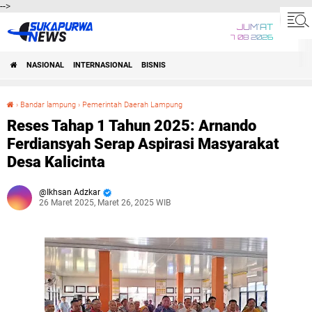
-->
JUM'AT
7 08 2026
NASIONAL
INTERNASIONAL
BISNIS
›
Bandar lampung
›
Pemerintah Daerah Lampung
Reses Tahap 1 Tahun 2025: Arnando Ferdiansyah Serap Aspirasi Masyarakat Desa Kalicinta
Reses Tahap 1 Tahun 2025: Arnando
Ferdiansyah Serap Aspirasi Masyarakat
Desa Kalicinta
Ikhsan Adzkar
26 Maret 2025, Maret 26, 2025 WIB