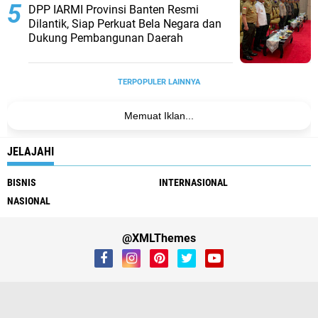
DPP IARMI Provinsi Banten Resmi
Dilantik, Siap Perkuat Bela Negara dan
Dukung Pembangunan Daerah
TERPOPULER LAINNYA
Memuat Iklan...
JELAJAHI
BISNIS
INTERNASIONAL
NASIONAL
@XMLThemes
About
Contact Us
Buy Kompaz Theme
Youtube
LinkedIn
vk
dribbble
twitch