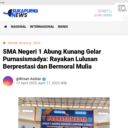
-->
SABTU
8 08 2026
NASIONAL
INTERNASIONAL
BISNIS
›
Bandar lampung
›
SMA
SMA Negeri 1 Abung Kunang Gelar Purnasismadya: Rayakan Lulusan Berprestasi dan Bermoral Mulia
SMA Negeri 1 Abung Kunang Gelar
Purnasismadya: Rayakan Lulusan
Berprestasi dan Bermoral Mulia
Ikhsan Adzkar
17 April 2025, April 17, 2025 WIB