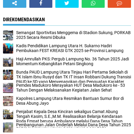
DIREKOMENDASIKAN
Semangat Sportivitas Menggema di Stadion Sukung, PORKAB
2025 Secara Resmi Dibuka
Kadis Pendidikan Lampung Utara H. Sukarno Hadiri
Pembukaan FEST KREASI GTK 2025 se-Provinsi Lampung
Haji Amrullah PKS: Pergub Lampung No. 36 Tahun 2025 Jadi
Momentum Kebangkitan Petani Singkong
Bunda PAUD Lampung Utara Tinjau Hari Pertama Sekolah di
TK Islam Ibnu Rusyd dan TK IT Insan Robbani Dukung Transisi
PAUD ke SD yang Menyenangkan dan Penguatan Karakter
Pemdes Madukoro Merayakan HUT Desa Madukoro ke - 53
Sejak Dini
Tahun Dengan Melaksanakan Kegiatan Jalan Sehat
Kapolres Lampung Utara Resmikan Bantuan Sumur Bor di
Desa Abung Jayo
Penjabat Kepala Desa Kinciran sekaligus Camat Abung
Tengah Kasim, S.E.,M.M. Realisasikan Belanja Kendaraan
Roda Empat berupa Ambulance melalui Dana Desa Tahun
Pembangunan Jalan Onderlah Melalui Dana Desa Tahun 2025
2025, di Halaman Kantor Desa Kamis 3 Juli 2025