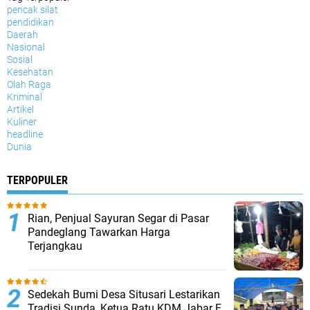
pencak silat
pendidikan
Daerah
Nasional
Sosial
Kesehatan
Olah Raga
Kriminal
Artikel
Kuliner
headline
Dunia
TERPOPULER
Rian, Penjual Sayuran Segar di Pasar
Pandeglang Tawarkan Harga
Terjangkau
Sedekah Bumi Desa Situsari Lestarikan
Tradisi Sunda, Ketua Ratu KDM Jabar E.