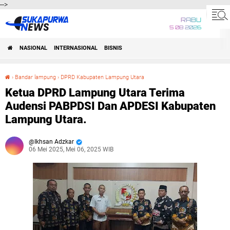
-->
RABU
5 08 2026
NASIONAL
INTERNASIONAL
BISNIS
›
Bandar lampung
›
DPRD Kabupaten Lampung Utara
Ketua DPRD Lampung Utara Terima Audensi PABPDSI Dan APDESI Kabupaten Lampung Utara.
Ketua DPRD Lampung Utara Terima
Audensi PABPDSI Dan APDESI Kabupaten
Lampung Utara.
Ikhsan Adzkar
06 Mei 2025, Mei 06, 2025 WIB