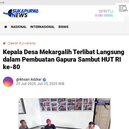
-->
SABTU
8 08 2026
NASIONAL
INTERNASIONAL
BISNIS
›
Daerah Purwakarta
Kepala Desa Mekargalih Terlibat Langsung dalam Pembuatan Gapura Sambut HUT RI ke-80
Kepala Desa Mekargalih Terlibat Langsung
dalam Pembuatan Gapura Sambut HUT RI
ke-80
Ikhsan Adzkar
25 Juli 2025, Juli 25, 2025 WIB