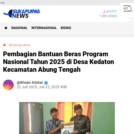
-->
JUM'AT
7 08 2026
NASIONAL
INTERNASIONAL
BISNIS
›
lampung utara
Pembagian Bantuan Beras Program Nasional Tahun 2025 di Desa Kedaton Kecamatan Abung Tengah
Pembagian Bantuan Beras Program
Nasional Tahun 2025 di Desa Kedaton
Kecamatan Abung Tengah
Ikhsan Adzkar
22 Juli 2025, Juli 22, 2025 WIB