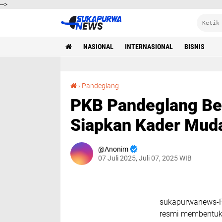
-->
NASIONAL
INTERNASIONAL
BISNIS
PKB Pandeglang Bentuk Pasukan Khusus, Siapkan Kader Muda Gus Muhaimin
›
Pandeglang
PKB Pandeglang Be
Siapkan Kader Mud
Anonim
07 Juli 2025, Juli 07, 2025 WIB
sukapurwanews-P
resmi membentuk