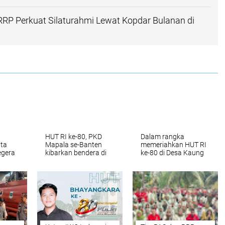
RP Perkuat Silaturahmi Lewat Kopdar Bulanan di
HUT RI ke-80, PKD
Dalam rangka
ta
Mapala se-Banten
memeriahkan HUT RI
egera
kibarkan bendera di
ke-80 di Desa Kaung
sus
TPA Bangkonol
Caang
Pandeglang
is