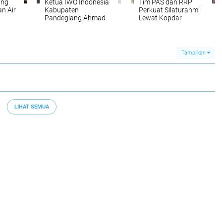
ang
Ketua IWO Indonesia
Tim PAS dan RRP
n Air
Kabupaten
Perkuat Silaturahmi
a
Pandeglang Ahmad
Lewat Kopdar
Muhtarom Ucapkan
Bulanan di Pantai
arau
Selamat Hari
Carita
Bhayangkara ke-80
Tampilkan
LIHAT SEMUA