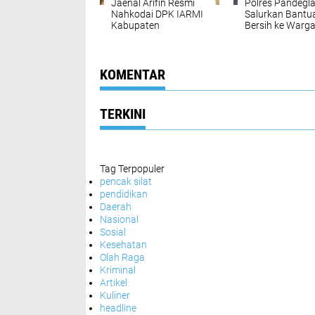
Jaenal Arifin Resmi
Polres Pandegl
Nahkodai DPK IARMI
Salurkan Bantua
Kabupaten
Bersih ke Warg
Pandeglang Periode
Koroncong
2026–2030, Siap
Terdampak Kem
Menggelorakan
Semangat Bela
KOMENTAR
Negara
TERKINI
Tag Terpopuler
pencak silat
pendidikan
Daerah
Nasional
Sosial
Kesehatan
Olah Raga
Kriminal
Artikel
Kuliner
headline