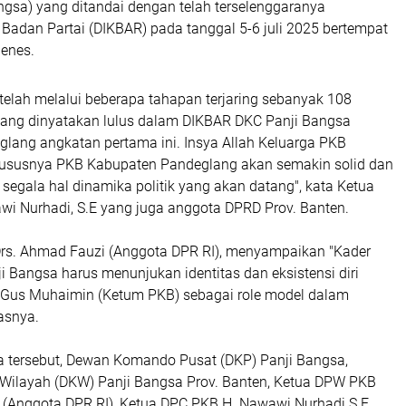
ngsa) yang ditandai dengan telah terselenggaranya
Badan Partai (DIKBAR) pada tanggal 5-6 juli 2025 bertempat
Menes.
etelah melalui beberapa tahapan terjaring sebanyak 108
 yang dinyatakan lulus dalam DIKBAR DKC Panji Bangsa
lang angkatan pertama ini. Insya Allah Keluarga PKB
susnya PKB Kabupaten Pandeglang akan semakin solid dan
 segala hal dinamika politik yang akan datang", kata Ketua
i Nurhadi, S.E yang juga anggota DPRD Prov. Banten.
s. Ahmad Fauzi (Anggota DPR RI), menyampaikan "Kader
i Bangsa harus menunjukan identitas dan eksistensi diri
 Gus Muhaimin (Ketum PKB) sebagai role model dalam
gasnya.
a tersebut, Dewan Komando Pusat (DKP) Panji Bangsa,
ilayah (DKW) Panji Bangsa Prov. Banten, Ketua DPW PKB
 (Anggota DPR RI), Ketua DPC PKB H. Nawawi Nurhadi S.E