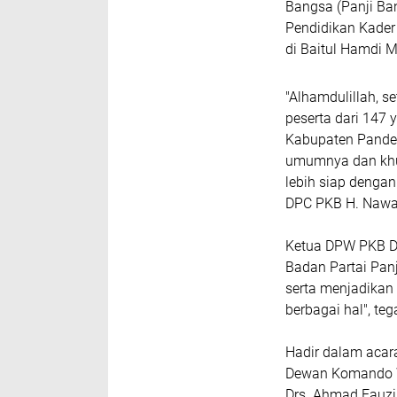
Bangsa (Panji Ba
Pendidikan Kader 
di Baitul Hamdi 
"Alhamdulillah, s
peserta dari 147
Kabupaten Pandeg
umumnya dan khu
lebih siap dengan
DPC PKB H. Nawaw
Ketua DPW PKB Dr
Badan Partai Panj
serta menjadikan
berbagai hal", te
Hadir dalam acar
Dewan Komando W
Drs. Ahmad Fauzi