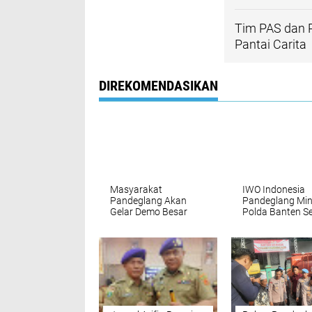
Tim PAS dan R
Pantai Carita
DIREKOMENDASIKAN
Masyarakat
IWO Indonesia
Pandeglang Akan
Pandeglang Min
Gelar Demo Besar
Polda Banten S
Besaran 3 September
Usut Tuntas Ka
2025
Pengeroyokan
Terhadap Jurnal