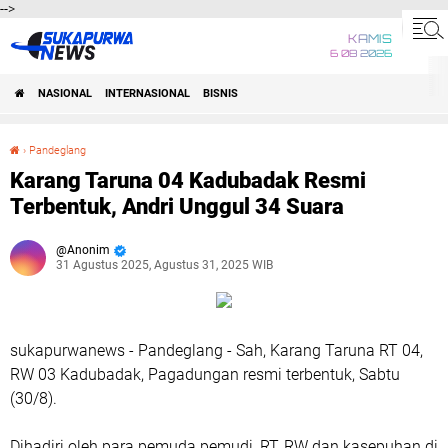
-->
KAMIS
6 08 2026
NASIONAL
INTERNASIONAL
BISNIS
›
Pandeglang
Karang Taruna 04 Kadubadak Resmi Terbentuk, Andri Unggul 34 Suara
Karang Taruna 04 Kadubadak Resmi
Terbentuk, Andri Unggul 34 Suara
Anonim
31 Agustus 2025, Agustus 31, 2025 WIB
sukapurwanews - Pandeglang - Sah, Karang Taruna RT 04,
RW 03 Kadubadak, Pagadungan resmi terbentuk, Sabtu
(30/8).
Dihadiri oleh para pemuda pemudi, RT, RW dan kasepuhan di