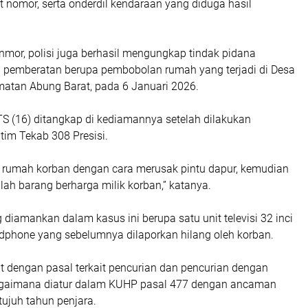
lat nomor, serta onderdil kendaraan yang diduga hasil
nmor, polisi juga berhasil mengungkap tindak pidana
 pemberatan berupa pembobolan rumah yang terjadi di Desa
atan Abung Barat, pada 6 Januari 2026.
 TS (16) ditangkap di kediamannya setelah dilakukan
 tim Tekab 308 Presisi.
 rumah korban dengan cara merusak pintu dapur, kemudian
ah barang berharga milik korban,” katanya.
 diamankan dalam kasus ini berupa satu unit televisi 32 inci
ndphone yang sebelumnya dilaporkan hilang oleh korban.
at dengan pasal terkait pencurian dan pencurian dengan
gaimana diatur dalam KUHP pasal 477 dengan ancaman
ujuh tahun penjara.