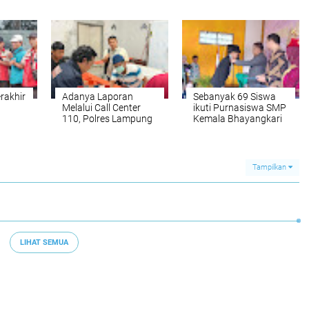
H Warga
Petani Ditangkap
u
Muhammadiyah di 16
dengan 31 Paket
um
Lokasi
Sabu
rakhir
Adanya Laporan
Sebanyak 69 Siswa
Melalui Call Center
ikuti Purnasiswa SMP
110, Polres Lampung
Kemala Bhayangkari
Utara Evakuasi
Tahun Pelajaran
Penemuan Jenazah di
2025-2026
Perkebunan Sawit
Tampilkan
LIHAT SEMUA