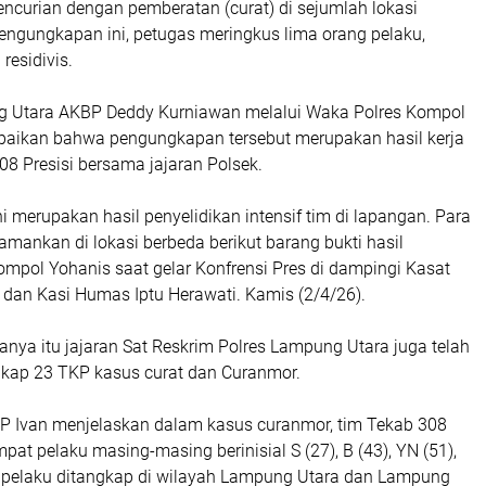
ncurian dengan pemberatan (curat) di sejumlah lokasi
engungkapan ini, petugas meringkus lima orang pelaku,
residivis.
g Utara AKBP Deddy Kurniawan melalui Waka Polres Kompol
aikan bahwa pengungkapan tersebut merupakan hasil kerja
08 Presisi bersama jajaran Polsek.
 merupakan hasil penyelidikan intensif tim di lapangan. Para
iamankan di lokasi berbeda berikut barang bukti hasil
Kompol Yohanis saat gelar Konfrensi Pres di dampingi Kasat
 dan Kasi Humas Iptu Herawati. Kamis (2/4/26).
hanya itu jajaran Sat Reskrim Polres Lampung Utara juga telah
kap 23 TKP kasus curat dan Curanmor.
P Ivan menjelaskan dalam kasus curanmor, tim Tekab 308
 pelaku masing-masing berinisial S (27), B (43), YN (51),
a pelaku ditangkap di wilayah Lampung Utara dan Lampung