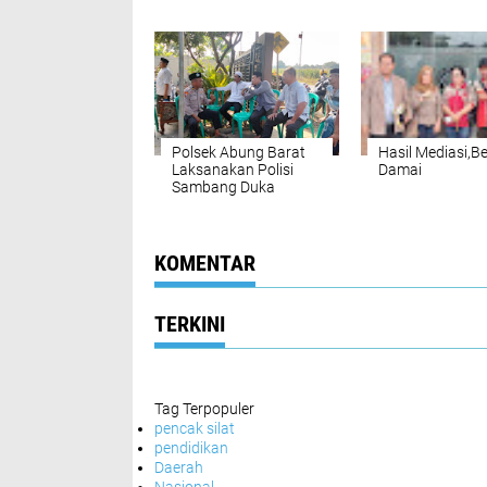
Jalinsum Lampung
Utara Lakukan
Utara
Pengaturan Lal
Lintas di Jalins
Polsek Abung Barat
Hasil Mediasi,Be
Laksanakan Polisi
Damai
Sambang Duka
Masyarakat, Wujud
Kepedulian Polri
kepada Warga
KOMENTAR
TERKINI
Tag Terpopuler
pencak silat
pendidikan
Daerah