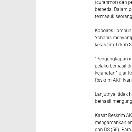
(curanmor) dan pe
berbeda. Dalam p
termasuk seorang 
Kapolres Lampun
Yohanis menyamp
keras tim Tekab 3
“Pengungkapan ini
pelaku berhasil d
kejahatan,” ujar 
Reskrim AKP Ivan
Lanjutnya, tidak 
berhasil mengung
Kasat Reskrim AK
mengamankan empat
dan BS (58). Par