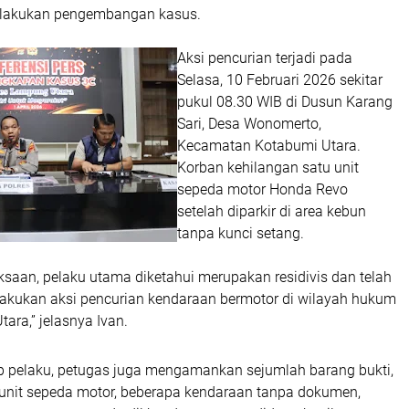
ilakukan pengembangan kasus.
Aksi pencurian terjadi pada
Selasa, 10 Februari 2026 sekitar
pukul 08.30 WIB di Dusun Karang
Sari, Desa Wonomerto,
Kecamatan Kotabumi Utara.
Korban kehilangan satu unit
sepeda motor Honda Revo
setelah diparkir di area kebun
tanpa kunci setang.
iksaan, pelaku utama diketahui merupakan residivis dan telah
lakukan aksi pencurian kendaraan bermotor di wilayah hukum
ara,” jelasnya Ivan.
 pelaku, petugas juga mengamankan sejumlah barang bukti,
 unit sepeda motor, beberapa kendaraan tanpa dokumen,