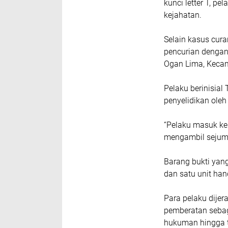
kunci letter T, pe
kejahatan.
Selain kasus cura
pencurian dengan
Ogan Lima, Kecam
Pelaku berinisial
penyelidikan oleh
“Pelaku masuk ke
mengambil sejuml
Barang bukti yang
dan satu unit ha
Para pelaku dijer
pemberatan seba
hukuman hingga t