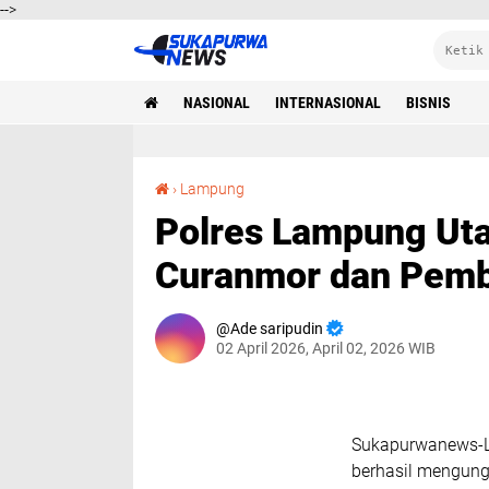
-->
NASIONAL
INTERNASIONAL
BISNIS
Polres Lampung Utara Ringkus Pelaku Spesialis Curanmor dan Pembobol Rumah.
›
Lampung
Polres Lampung Uta
Curanmor dan Pemb
Ade saripudin
02 April 2026, April 02, 2026 WIB
Sukapurwanews-L
berhasil mengung