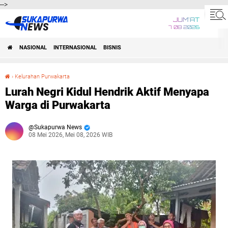
-->
JUM'AT
7 08 2026
NASIONAL
INTERNASIONAL
BISNIS
›
Kelurahan Purwakarta
Lurah Negri Kidul Hendrik Aktif Menyapa Warga di Purwakarta
Lurah Negri Kidul Hendrik Aktif Menyapa
Warga di Purwakarta
Sukapurwa News
08 Mei 2026, Mei 08, 2026 WIB