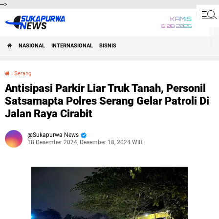
-->
KAMIS
6 08 2026
NASIONAL
INTERNASIONAL
BISNIS
›
Serang
Antisipasi Parkir Liar Truk Tanah, Personil Satsamapta Polres Serang Gelar Patroli Di Jalan Raya Cirabit
Antisipasi Parkir Liar Truk Tanah, Personil
Satsamapta Polres Serang Gelar Patroli Di
Jalan Raya Cirabit
Sukapurwa News
18 Desember 2024, Desember 18, 2024 WIB