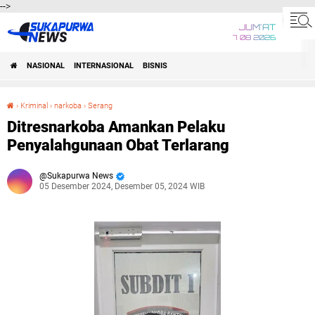
-->
JUM'AT
7 08 2026
NASIONAL
INTERNASIONAL
BISNIS
›
Kriminal
›
narkoba
›
Serang
Ditresnarkoba Amankan Pelaku Penyalahgunaan Obat Terlarang
Ditresnarkoba Amankan Pelaku
Penyalahgunaan Obat Terlarang
Sukapurwa News
05 Desember 2024, Desember 05, 2024 WIB