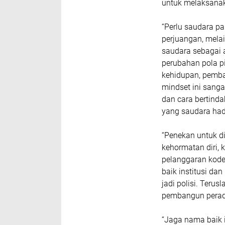
untuk melaksanak
“Perlu saudara pa
perjuangan, mela
saudara sebagai a
perubahan pola pi
kehidupan, pemb
mindset ini sanga
dan cara bertind
yang saudara hada
“Penekan untuk d
kehormatan diri, k
pelanggaran kode
baik institusi d
jadi polisi. Teru
pembangun perad
“Jaga nama baik 