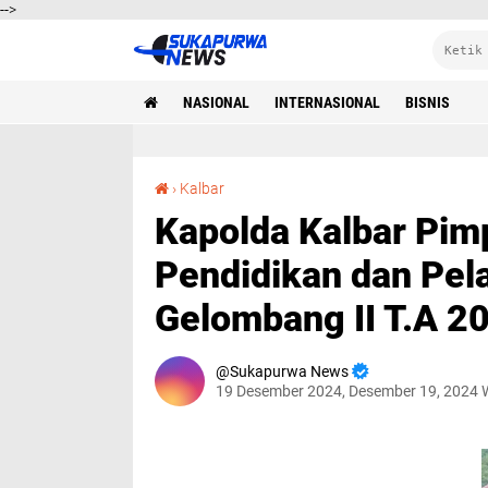
-->
NASIONAL
INTERNASIONAL
BISNIS
Kapolda Kalbar Pimpin Upacara Penutupan Pendidikan dan Pelantikan Bintara Polri Gelombang II T.A 2024
›
Kalbar
Kapolda Kalbar Pim
Pendidikan dan Pela
Gelombang II T.A 2
Sukapurwa News
19 Desember 2024, Desember 19, 2024 