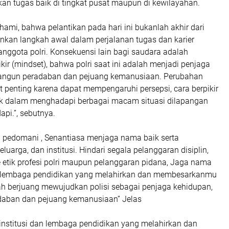
an tugas baik di tingkat pusat maupun di kewilayahan.
hami, bahwa pelantikan pada hari ini bukanlah akhir dari
inkan langkah awal dalam perjalanan tugas dan karier
nggota polri. Konsekuensi lain bagi saudara adalah
kir (mindset), bahwa polri saat ini adalah menjadi penjaga
angun peradaban dan pejuang kemanusiaan. Perubahan
t penting karena dapat mempengaruhi persepsi, cara berpikir
ak dalam menghadapi berbagai macam situasi dilapangan
pi.”, sebutnya.
i pedomani , Senantiasa menjaga nama baik serta
eluarga, dan institusi. Hindari segala pelanggaran disiplin,
 etik profesi polri maupun pelanggaran pidana, Jaga nama
an lembaga pendidikan yang melahirkan dan membesarkanmu
slah berjuang mewujudkan polisi sebagai penjaga kehidupan,
aban dan pejuang kemanusiaan” Jelas
institusi dan lembaga pendidikan yang melahirkan dan