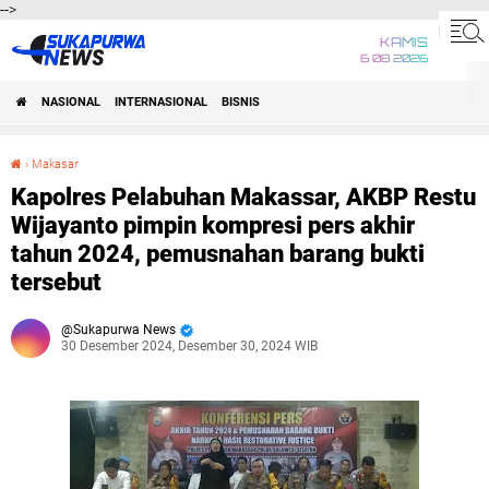
-->
KAMIS
6 08 2026
NASIONAL
INTERNASIONAL
BISNIS
›
Makasar
Kapolres Pelabuhan Makassar, AKBP Restu Wijayanto pimpin kompresi pers akhir tahun 2024, pemusnahan barang bukti tersebut
Kapolres Pelabuhan Makassar, AKBP Restu
Wijayanto pimpin kompresi pers akhir
tahun 2024, pemusnahan barang bukti
tersebut
Sukapurwa News
30 Desember 2024, Desember 30, 2024 WIB