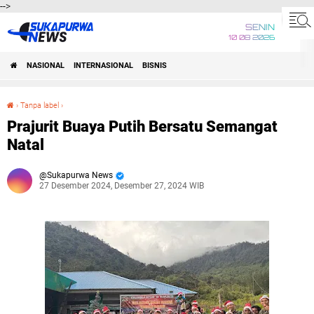
-->
SENIN
10 08 2026
NASIONAL
INTERNASIONAL
BISNIS
›
Tanpa label
›
Prajurit Buaya Putih Bersatu Semangat Natal
Prajurit Buaya Putih Bersatu Semangat
Natal
Sukapurwa News
27 Desember 2024, Desember 27, 2024 WIB