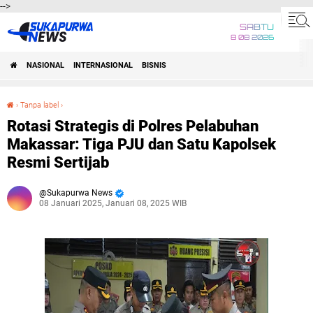
-->
SABTU
8 08 2026
NASIONAL
INTERNASIONAL
BISNIS
›
Tanpa label
›
Rotasi Strategis di Polres Pelabuhan Makassar: Tiga PJU dan Satu Kapolsek Resmi Sertijab
Rotasi Strategis di Polres Pelabuhan
Makassar: Tiga PJU dan Satu Kapolsek
Resmi Sertijab
Sukapurwa News
08 Januari 2025, Januari 08, 2025 WIB