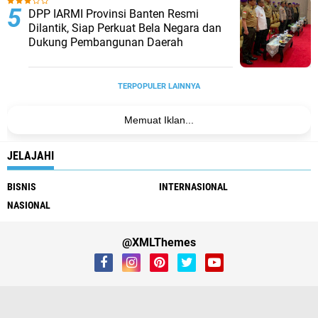
DPP IARMI Provinsi Banten Resmi
Dilantik, Siap Perkuat Bela Negara dan
Dukung Pembangunan Daerah
TERPOPULER LAINNYA
Memuat Iklan...
JELAJAHI
BISNIS
INTERNASIONAL
NASIONAL
@XMLThemes
About
Contact Us
Buy Kompaz Theme
Youtube
LinkedIn
vk
dribbble
twitch