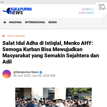
-->
SABTU
8 08 2026
NASIONAL
INTERNASIONAL
BISNIS
›
Tokoh Nasional
Salat Idul Adha di Istiqlal, Menko AHY: Semoga Kurban Bisa Mewujudkan Masyarakat yang Semakin Sejahtera dan Adil
Salat Idul Adha di Istiqlal, Menko AHY:
Semoga Kurban Bisa Mewujudkan
Masyarakat yang Semakin Sejahtera dan
Adil
Sukapurwa News
06 Juni 2025, Juni 06, 2025 WIB