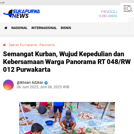
-->
MINGGU
9 08 2026
NASIONAL
INTERNASIONAL
BISNIS
›
Daerah Purwakarta
›
Panorama
Semangat Kurban, Wujud Kepedulian dan Kebersamaan Warga Panorama RT 048/RW 012 Purwakarta
Semangat Kurban, Wujud Kepedulian dan
Kebersamaan Warga Panorama RT 048/RW
012 Purwakarta
Ikhsan Adzkar
06 Juni 2025, Juni 06, 2025 WIB