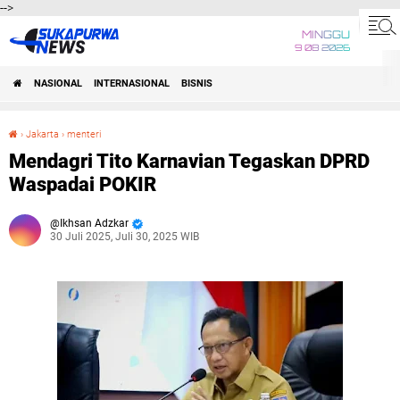
-->
MINGGU
9 08 2026
NASIONAL
INTERNASIONAL
BISNIS
›
Jakarta
›
menteri
Mendagri Tito Karnavian Tegaskan DPRD Waspadai POKIR
Mendagri Tito Karnavian Tegaskan DPRD
Waspadai POKIR
Ikhsan Adzkar
30 Juli 2025, Juli 30, 2025 WIB