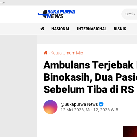
-->
NASIONAL
INTERNASIONAL
BISNIS
Ambulans Terjebak Kemacetan Kirab Mahkota Binokasih, Dua Pasien Dilaporkan Meninggal Sebelum Tiba di RS
›
Ketua Umum Mio
Ambulans Terjebak
Binokasih, Dua Pas
Sebelum Tiba di RS
Sukapurwa News
12 Mei 2026, Mei 12, 2026 WIB