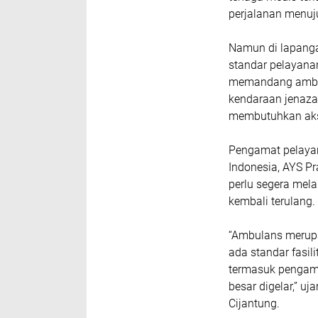
perjalanan menuj
Namun di lapanga
standar pelayana
memandang ambul
kendaraan jenaza
membutuhkan akse
Pengamat pelaya
Indonesia, AYS Pr
perlu segera mela
kembali terulang.
“Ambulans merupa
ada standar fasil
termasuk pengaman
besar digelar,” u
Cijantung.