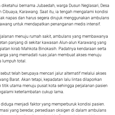
n diketahui bernama Jubaedah, warga Dusun Neglasari, Desa
 Cibuaya, Karawang. Saat itu, ia tengah mengalami kondisi
esak napas dan harus segera dirujuk menggunakan ambulans
awang untuk mendapatkan penanganan medis intensif.
jalanan menuju rumah sakit, ambulans yang membawanya
tan panjang di sekitar kawasan Alun-alun Karawang yang
giatan kirab Mahkota Binokasih. Padatnya kendaraan serta
rga yang memadati ruas jalan membuat akses menuju
s lumpuh total.
sebut telah berupaya mencari jalur alternatif melalui akses
ang Barat. Akan tetapi, kepadatan lalu lintas dilaporkan
ah titik utama menuju pusat kota sehingga perjalanan pasien
engalami keterlambatan cukup lama.
tu diduga menjadi faktor yang memperburuk kondisi pasien.
rmasi yang beredar, persediaan oksigen di dalam ambulans