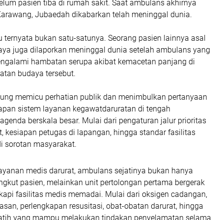
elum pasien tiba di rumah sakit. Saat ambulans akhirnya
arawang, Jubaedah dikabarkan telah meninggal dunia.
itu ternyata bukan satu-satunya. Seorang pasien lainnya asal
aya juga dilaporkan meninggal dunia setelah ambulans yang
alami hambatan serupa akibat kemacetan panjang di
iatan budaya tersebut.
gsung memicu perhatian publik dan menimbulkan pertanyaan
siapan sistem layanan kegawatdaruratan di tengah
genda berskala besar. Mulai dari pengaturan jalur prioritas
, kesiapan petugas di lapangan, hingga standar fasilitas
 sorotan masyarakat.
ayanan medis darurat, ambulans sejatinya bukan hanya
gkut pasien, melainkan unit pertolongan pertama bergerak
kapi fasilitas medis memadai. Mulai dari oksigen cadangan,
asan, perlengkapan resusitasi, obat-obatan darurat, hingga
latih yang mampu melakukan tindakan penyelamatan selama