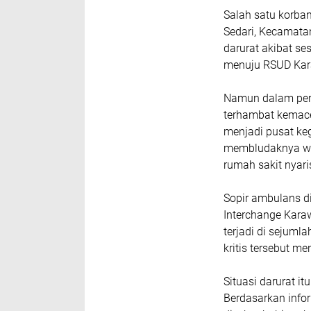
Salah satu korba
Sedari, Kecamatan
darurat akibat s
menuju RSUD Kar
Namun dalam per
terhambat kemace
menjadi pusat ke
membludaknya wa
rumah sakit nyari
Sopir ambulans di
Interchange Karaw
terjadi di sejuml
kritis tersebut m
Situasi darurat i
Berdasarkan info