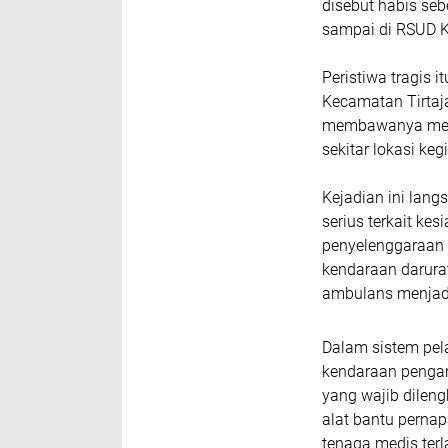
disebut habis seb
sampai di RSUD K
Peristiwa tragis 
Kecamatan Tirtaj
membawanya meng
sekitar lokasi keg
Kejadian ini lan
serius terkait ke
penyelenggaraan a
kendaraan darurat
ambulans menjadi
Dalam sistem pel
kendaraan pengan
yang wajib dileng
alat bantu pernap
tenaga medis ter