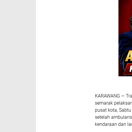
KARAWANG — Trag
semarak pelaksan
pusat kota, Sabt
setelah ambulans
kendaraan dan la