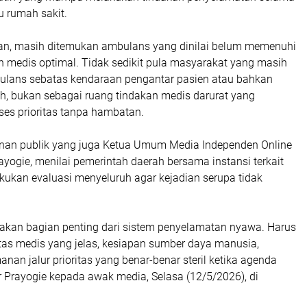
u rumah sakit.
n, masih ditemukan ambulans yang dinilai belum memenuhi
n medis optimal. Tidak sedikit pula masyarakat yang masih
ans sebatas kendaraan pengantar pasien atau bahkan
h, bukan sebagai ruang tindakan medis darurat yang
s prioritas tanpa hambatan.
nan publik yang juga Ketua Umum Media Independen Online
ayogie, menilai pemerintah daerah bersama instansi terkait
kukan evaluasi menyeluruh agar kejadian serupa tidak
kan bagian penting dari sistem penyelamatan nyawa. Harus
itas medis yang jelas, kesiapan sumber daya manusia,
an jalur prioritas yang benar-benar steril ketika agenda
jar Prayogie kepada awak media, Selasa (12/5/2026), di