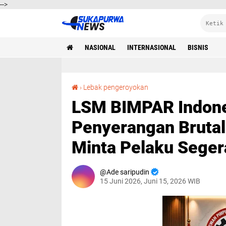
-->
NASIONAL
INTERNASIONAL
BISNIS
LSM BIMPAR Indonesia Lebak Kutuk Penyerangan Brutal Sekretariat Mahasiswa, Minta Pelaku Segera Ditangkap
›
Lebak pengeroyokan
LSM BIMPAR Indone
Penyerangan Brutal
Minta Pelaku Seger
Ade saripudin
15 Juni 2026, Juni 15, 2026 WIB