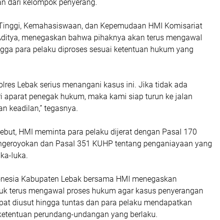
an dari kelompok penyerang.
 Tinggi, Kemahasiswaan, dan Kepemudaan HMI Komisariat
 Aditya, menegaskan bahwa pihaknya akan terus mengawal
gga para pelaku diproses sesuai ketentuan hukum yang
res Lebak serius menangani kasus ini. Jika tidak ada
i aparat penegak hukum, maka kami siap turun ke jalan
n keadilan,” tegasnya.
sebut, HMI meminta para pelaku dijerat dengan Pasal 170
ngeroyokan dan Pasal 351 KUHP tentang penganiayaan yang
ka-luka.
nesia Kabupaten Lebak bersama HMI menegaskan
uk terus mengawal proses hukum agar kasus penyerangan
apat diusut hingga tuntas dan para pelaku mendapatkan
etentuan perundang-undangan yang berlaku.