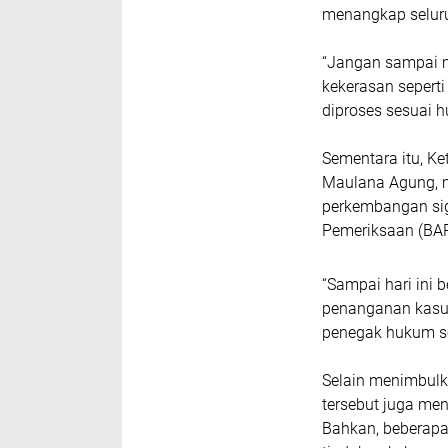
menangkap seluruh
“Jangan sampai 
kekerasan seperti
diproses sesuai h
Sementara itu, K
Maulana Agung, m
perkembangan sig
Pemeriksaan (BAP
“Sampai hari ini 
penanganan kasus
penegak hukum seg
Selain menimbulk
tersebut juga me
Bahkan, beberapa