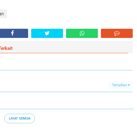
an
erkait
Tampilkan
LIHAT SEMUA