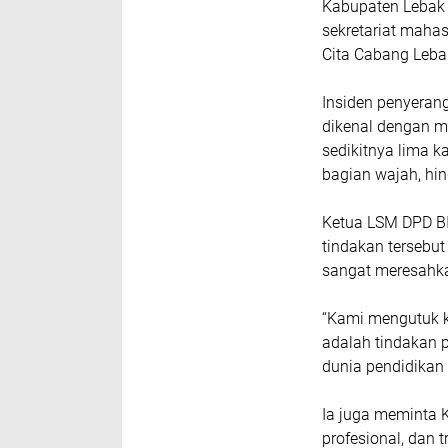
Kabupaten Lebak 
sekretariat maha
Cita Cabang Leba
Insiden penyeran
dikenal dengan m
sedikitnya lima k
bagian wajah, hin
Ketua LSM DPD BI
tindakan tersebu
sangat meresahk
“Kami mengutuk k
adalah tindakan 
dunia pendidikan 
Ia juga meminta K
profesional, dan 