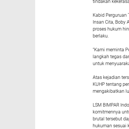
tindakan kekeras
Kabid Perguruan
Insan Cita, Boby
proses hukum hin
berlaku.
“Kami meminta Pol
langkah tegas dar
untuk menyuaraka
Atas kejadian ter
KUHP tentang pe
mengakibatkan lu
LSM BIMPAR Indo
komitmennya unt
brutal tersebut d
hukuman sesuai k