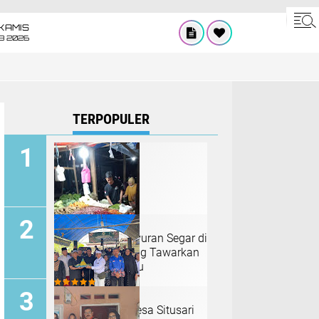
KAMIS
8 2026
TERPOPULER
Rian, Penjual Sayuran Segar di
Pasar Pandeglang Tawarkan
Harga Terjangkau
Sedekah Bumi Desa Situsari