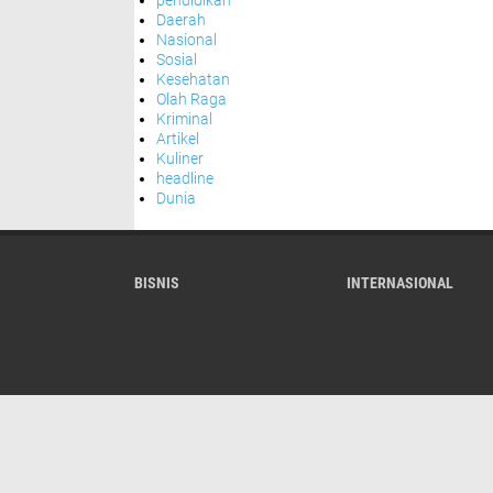
pendidikan
Daerah
Nasional
Sosial
Kesehatan
Olah Raga
Kriminal
Artikel
Kuliner
headline
Dunia
BISNIS
INTERNASIONAL
About