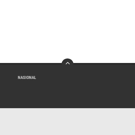
NASIONAL
Contact Us
Buy Kompaz Theme
Youtube
LinkedIn
vk
dribbble
Copyright ©
2026 Sukapurwa News