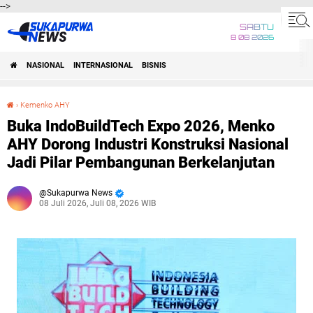
-->
SABTU
8 08 2026
NASIONAL
INTERNASIONAL
BISNIS
›
Kemenko AHY
Buka IndoBuildTech Expo 2026, Menko AHY Dorong Industri Konstruksi Nasional Jadi Pilar Pembangunan Berkelanjutan
Buka IndoBuildTech Expo 2026, Menko
AHY Dorong Industri Konstruksi Nasional
Jadi Pilar Pembangunan Berkelanjutan
Sukapurwa News
08 Juli 2026, Juli 08, 2026 WIB