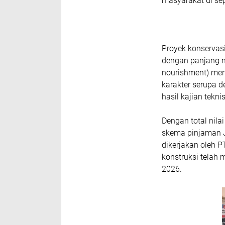
masyarakat di sep
Proyek konservas
dengan panjang ma
nourishment) men
karakter serupa d
hasil kajian tekn
Dengan total nila
skema pinjaman J
dikerjakan oleh P
konstruksi telah 
2026.