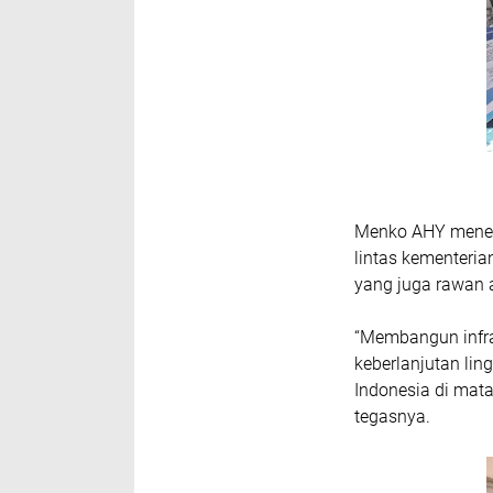
Menko AHY meneg
lintas kementeria
yang juga rawan a
“Membangun infras
keberlanjutan li
Indonesia di mata 
tegasnya.