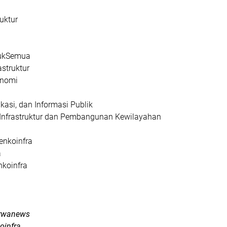
uktur
tukSemua
struktur
nomi
kasi, dan Informasi Publik
Infrastruktur dan Pembangunan Kewilayahan
enkoinfra
a
koinfra
rwanews
oinfra