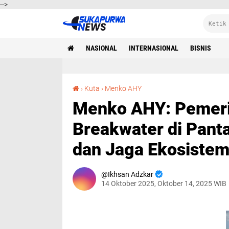
-->
NASIONAL
INTERNASIONAL
BISNIS
Menko AHY: Pemerintah Bangun Lima Breakwater di Pantai Kuta untuk Cegah Abrasi dan Jaga Ekosistem Pesisir
›
Kuta
›
Menko AHY
Menko AHY: Pemeri
Breakwater di Panta
dan Jaga Ekosistem
Ikhsan Adzkar
14 Oktober 2025, Oktober 14, 2025 WIB