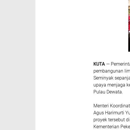
KUTA
— Pemerinta
pembangunan lima 
Seminyak sepanjan
upaya menjaga ke
Pulau Dewata.
Menteri Koordina
Agus Harimurti Y
proyek tersebut d
Kementerian Pek