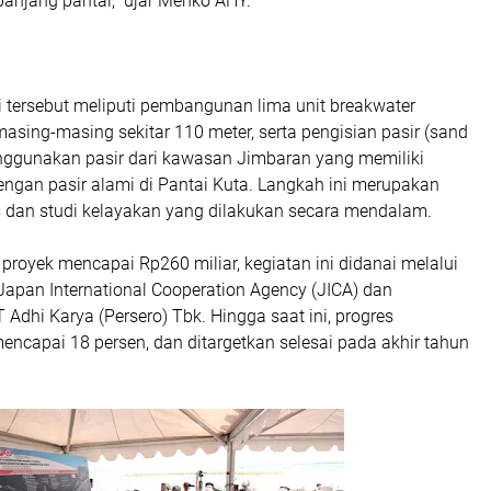
anjang pantai,” ujar Menko AHY.
i tersebut meliputi pembangunan lima unit breakwater
sing-masing sekitar 110 meter, serta pengisian pasir (sand
ggunakan pasir dari kawasan Jimbaran yang memiliki
engan pasir alami di Pantai Kuta. Langkah ini merupakan
is dan studi kelayakan yang dilakukan secara mendalam.
i proyek mencapai Rp260 miliar, kegiatan ini didanai melalui
apan International Cooperation Agency (JICA) dan
T Adhi Karya (Persero) Tbk. Hingga saat ini, progres
mencapai 18 persen, dan ditargetkan selesai pada akhir tahun