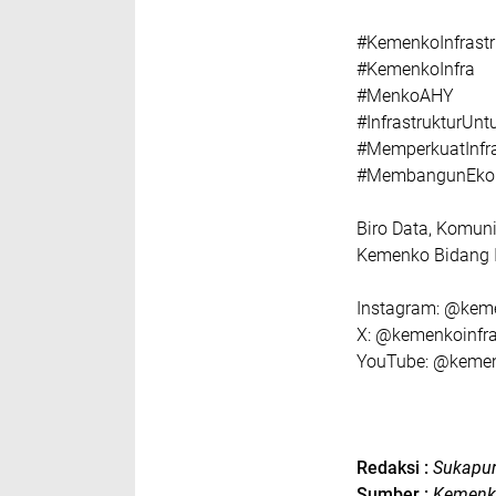
#KemenkoInfrastr
#KemenkoInfra
#MenkoAHY
#InfrastrukturUn
#MemperkuatInfra
#MembangunEko
Biro Data, Komuni
Kemenko Bidang 
Instagram: @kem
X: @kemenkoinfr
YouTube: @kemen
Redaksi :
Sukapu
Sumber :
Kemenk