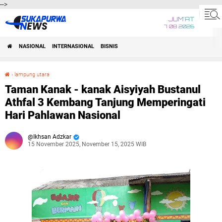
-->
JUM'AT
7 08 2026
NASIONAL
INTERNASIONAL
BISNIS
›
lampung utara
Taman Kanak - kanak Aisyiyah Bustanul Athfal 3 Kembang Tanjung Memperingati Hari Pahlawan Nasional
Taman Kanak - kanak Aisyiyah Bustanul
Athfal 3 Kembang Tanjung Memperingati
Hari Pahlawan Nasional
Ikhsan Adzkar
15 November 2025, November 15, 2025 WIB