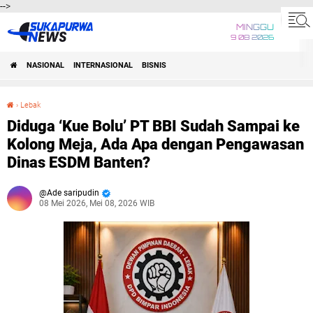
-->
MINGGU
9 08 2026
NASIONAL
INTERNASIONAL
BISNIS
›
Lebak
Diduga ‘Kue Bolu’ PT BBI Sudah Sampai ke Kolong Meja, Ada Apa dengan Pengawasan Dinas ESDM Banten?
Diduga ‘Kue Bolu’ PT BBI Sudah Sampai ke
Kolong Meja, Ada Apa dengan Pengawasan
Dinas ESDM Banten?
Ade saripudin
08 Mei 2026, Mei 08, 2026 WIB