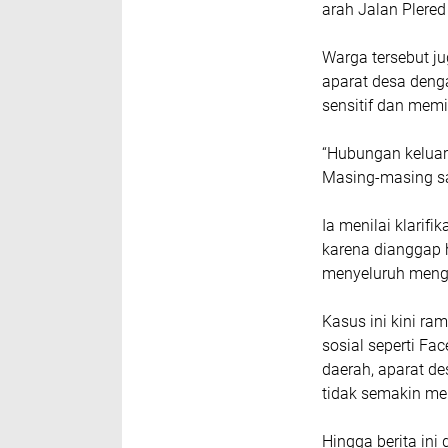
arah Jalan Plered
Warga tersebut j
aparat desa deng
sensitif dan memic
“Hubungan kelua
Masing-masing sa
Ia menilai klarif
karena dianggap 
menyeluruh menge
Kasus ini kini ra
sosial seperti F
daerah, aparat de
tidak semakin me
Hingga berita ini