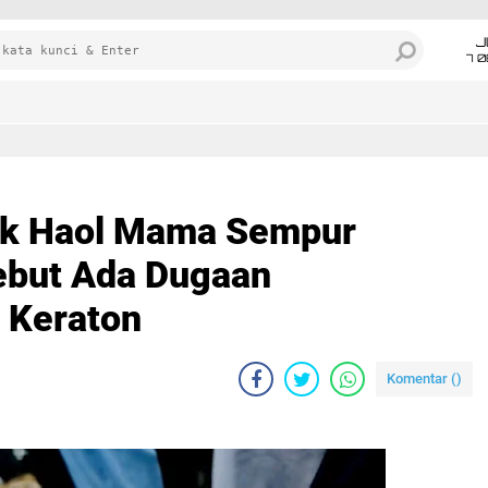
J
7 
uk Haol Mama Sempur
but Ada Dugaan
 Keraton
Komentar (
)