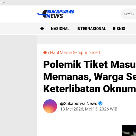
-->
NASIONAL
INTERNASIONAL
BISNIS
Polemik Tiket Masuk Haol Mama Sempur Memanas, Warga Sebut Ada Dugaan Keterlibatan Oknum Keraton
›
Haul Mama Sempur plered
Polemik Tiket Mas
Memanas, Warga Se
Keterlibatan Oknum
Sukapurwa News
13 Mei 2026, Mei 13, 2026 WIB