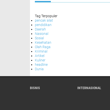
Tag Terpopuler
pencak silat
pendidikan
Daerah
Nasional
Sosial
Kesehatan
Olah Raga
Kriminal
Artikel
Kuliner
headline
Dunia
BISNIS
INTERNASIONAL