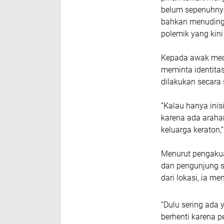
belum sepenuhnya
bahkan menuding
polemik yang kini 
Kepada awak medi
meminta identita
dilakukan secara
“Kalau hanya inis
karena ada araha
keluarga keraton,”
Menurut pengaku
dan pengunjung s
dari lokasi, ia m
“Dulu sering ada 
berhenti karena p