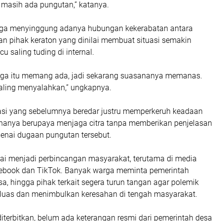
 masih ada pungutan,” katanya.
uga menyinggung adanya hubungan kekerabatan antara
an pihak keraton yang dinilai membuat situasi semakin
u saling tuding di internal.
rga itu memang ada, jadi sekarang suasananya memanas.
ling menyalahkan,” ungkapnya.
ikasi yang sebelumnya beredar justru memperkeruh keadaan
hanya berupaya menjaga citra tanpa memberikan penjelasan
nai dugaan pungutan tersebut.
mai menjadi perbincangan masyarakat, terutama di media
acebook dan TikTok. Banyak warga meminta pemerintah
sa, hingga pihak terkait segera turun tangan agar polemik
luas dan menimbulkan keresahan di tengah masyarakat.
 diterbitkan, belum ada keterangan resmi dari pemerintah desa