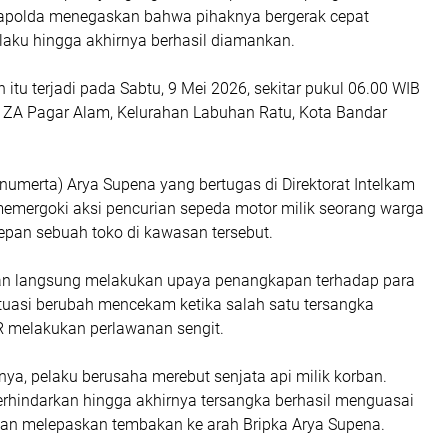
apolda menegaskan bahwa pihaknya bergerak cepat
aku hingga akhirnya berhasil diamankan.
 itu terjadi pada Sabtu, 9 Mei 2026, sekitar pukul 06.00 WIB
 ZA Pagar Alam, Kelurahan Labuhan Ratu, Kota Bandar
(Anumerta) Arya Supena yang bertugas di Direktorat Intelkam
mergoki aksi pencurian sepeda motor milik seorang warga
depan sebuah toko di kawasan tersebut.
an langsung melakukan upaya penangkapan terhadap para
tuasi berubah mencekam ketika salah satu tersangka
s R melakukan perlawanan sengit.
nya, pelaku berusaha merebut senjata api milik korban.
erhindarkan hingga akhirnya tersangka berhasil menguasai
 dan melepaskan tembakan ke arah Bripka Arya Supena.