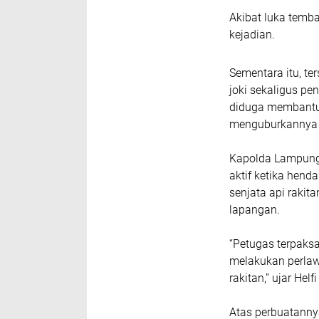
Akibat luka temba
kejadian.
Sementara itu, te
joki sekaligus pe
diduga membantu 
menguburkannya 
Kapolda Lampung
aktif ketika hen
senjata api raki
lapangan.
“Petugas terpaks
melakukan perlaw
rakitan,” ujar Helf
Atas perbuatannya