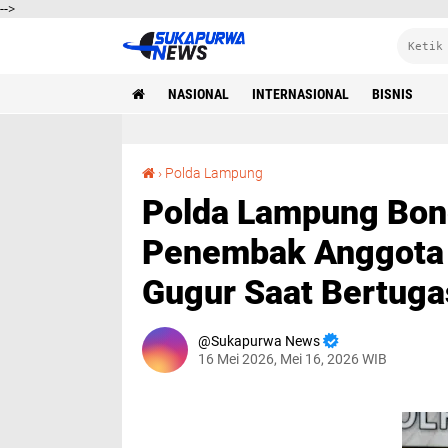
-->
NASIONAL
INTERNASIONAL
BISNIS
Polda Lampung Bongkar Komplotan Curanmor Penembak Anggota Polisi, Bripka Arya Supena Gugur Saat Bertugas
›
Polda Lampung
Polda Lampung Bon
Penembak Anggota P
Gugur Saat Bertuga
Sukapurwa News
16 Mei 2026, Mei 16, 2026 WIB