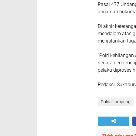
Pasal 477 Undan
ancaman hukuman
Di akhir keteran
mendalam atas gu
menjalankan tuga
“Polri kehilangan
negara demi men
pelaku diproses 
Redaksi :Sukapu
Polda Lampung