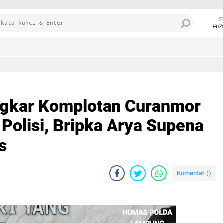
8 0
gkar Komplotan Curanmor
olisi, Bripka Arya Supena
s
Komentar (
)