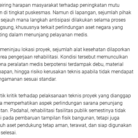
eiring harapan masyarakat terhadap peningkatan mutu
n di tingkat puskesmas. Namun di lapangan, sejumlah pihak
ejauh mana langkah antisipasi dilakukan selama proses
angsung, khususnya terkait perlindungan aset negara yang
enting dalam menunjang pelayanan medis.
eninjau lokasi proyek, sejumlah alat kesehatan dilaporkan
rea pengerjaan rehabilitasi. Kondisi tersebut memunculkan
ena peralatan medis berpotensi terdampak debu, material
apan, hingga risiko kerusakan teknis apabila tidak mendapat
ngamanan sesuai standar.
tik kritik terhadap pelaksanaan teknis proyek yang dianggap
a memperhatikan aspek perlindungan sarana penunjang
an. Padahal, rehabilitasi fasilitas publik semestinya tidak
i pada pembaruan tampilan fisik bangunan, tetapi juga
uh aset pendukung tetap aman, terawat, dan siap digunakan
selesai.