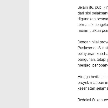
Selain itu, publ
dari sisi pelaksa
digunakan berasal
termasuk pengelol
menimbulkan pers
Dengan nilai proy
Puskesmas Sukata
pelayanan keseha
bangunan, tetapi
menjadi penopan
Hingga berita ini
proyek maupun in
kesehatan selama 
Redaksi Sukapur