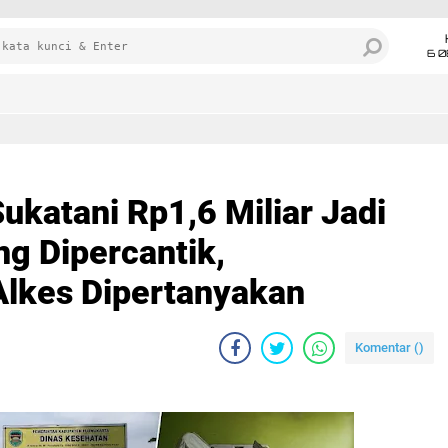
6 0
katani Rp1,6 Miliar Jadi
ng Dipercantik,
Alkes Dipertanyakan
Komentar (
)