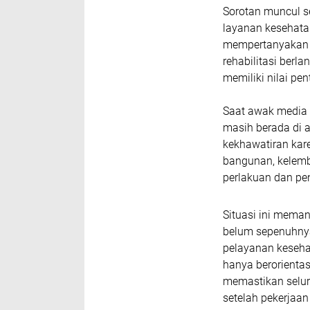
Sorotan muncul s
layanan kesehata
mempertanyakan s
rehabilitasi berl
memiliki nilai p
Saat awak media m
masih berada di a
kekhawatiran kar
bangunan, kelemb
perlakuan dan pe
Situasi ini meman
belum sepenuhny
pelayanan kesehat
hanya berorientas
memastikan selur
setelah pekerjaan 